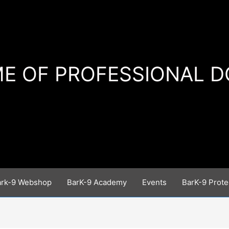
E OF PROFESSIONAL 
ark-9 Webshop
BarK-9 Academy
Events
BarK-9 Prote