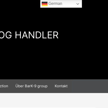
German
DOG HANDLER
ction
Über BarK-9 group
Kontakt